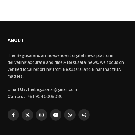
ABOUT
The Begusarai is an independent digital news platform
delivering accurate and timely Begusarai news. We focus on
verified local reporting from Begusarai and Bihar that truly
matters.
Email Us:
thebegusarai@gmail.com
Contact:
+91 9546069080
Facebook
X
Instagram
YouTube
WhatsApp
Threads
(Twitter)