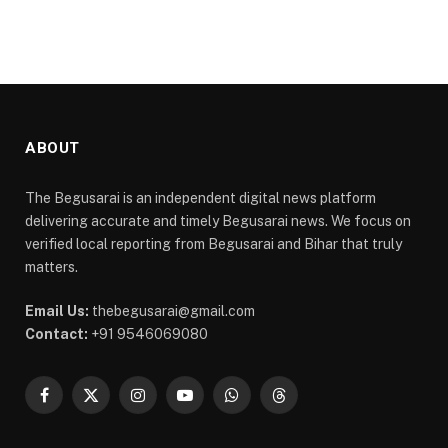
ABOUT
The Begusarai is an independent digital news platform
delivering accurate and timely Begusarai news. We focus on
verified local reporting from Begusarai and Bihar that truly
matters.
Email Us:
thebegusarai@gmail.com
Contact:
+91 9546069080
Facebook
X
Instagram
YouTube
WhatsApp
Threads
(Twitter)