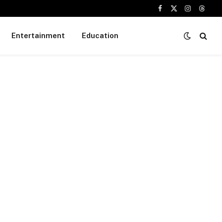
Facebook
X
Instagram
Threa
(Twitter)
Entertainment
Education