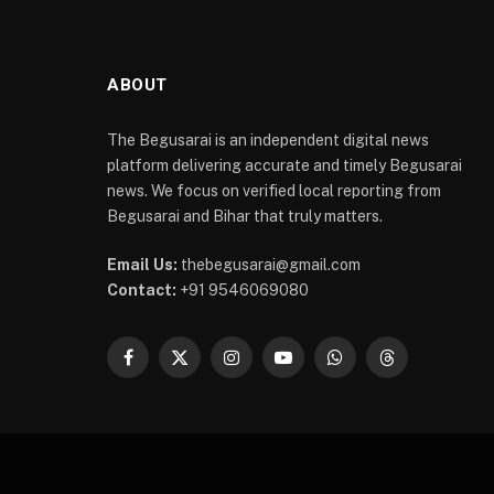
ABOUT
The Begusarai is an independent digital news
platform delivering accurate and timely Begusarai
news. We focus on verified local reporting from
Begusarai and Bihar that truly matters.
Email Us:
thebegusarai@gmail.com
Contact:
+91 9546069080
Facebook
X
Instagram
YouTube
WhatsApp
Threads
(Twitter)