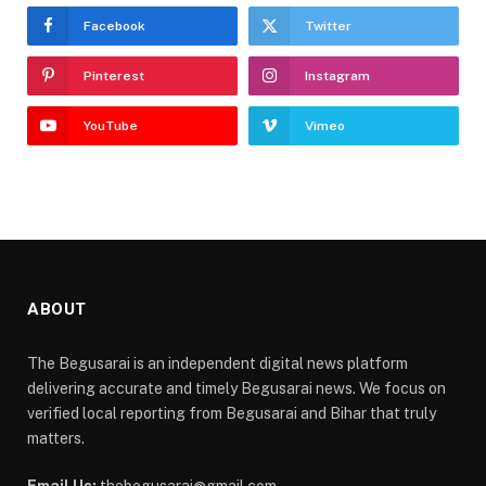
Facebook
Twitter
Pinterest
Instagram
YouTube
Vimeo
ABOUT
The Begusarai is an independent digital news platform
delivering accurate and timely Begusarai news. We focus on
verified local reporting from Begusarai and Bihar that truly
matters.
Email Us:
thebegusarai@gmail.com