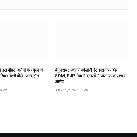
ं उठा बीहट-बरौनी के स्कूलों के
बेगूसराय : ज्वेलर्स कॉलोनी गेट हटाने पर घिरे
 शिक्षा मंत्री बोले- जल्द होगा
SDM, BJP नेता ने दलालों से सांठगांठ का लगाया
आरोप
18 PM
JULY 14, 2026 1:10 PM