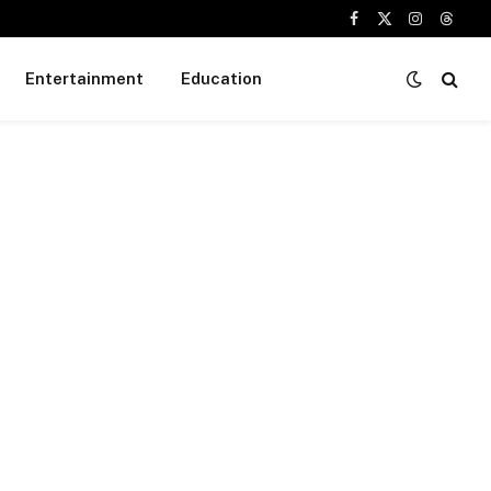
Facebook
X
Instagram
Threa
(Twitter)
Entertainment
Education