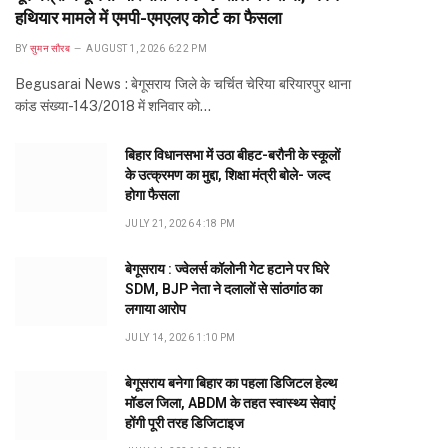
हथियार मामले में एमपी-एमएलए कोर्ट का फैसला
BY
सुमन सौरब
AUGUST 1, 2026 6:22 PM
Begusarai News : बेगूसराय जिले के चर्चित चेरिया बरियारपुर थाना
कांड संख्या-143/2018 में शनिवार को…
बिहार विधानसभा में उठा बीहट-बरौनी के स्कूलों
के उत्क्रमण का मुद्दा, शिक्षा मंत्री बोले- जल्द
होगा फैसला
JULY 21, 2026 4:18 PM
बेगूसराय : ज्वेलर्स कॉलोनी गेट हटाने पर घिरे
SDM, BJP नेता ने दलालों से सांठगांठ का
लगाया आरोप
JULY 14, 2026 1:10 PM
बेगूसराय बनेगा बिहार का पहला डिजिटल हेल्थ
मॉडल जिला, ABDM के तहत स्वास्थ्य सेवाएं
होंगी पूरी तरह डिजिटाइज