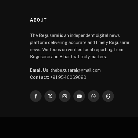
ABOUT
The Begusarai is an independent digital news
platform delivering accurate and timely Begusarai
news. We focus on verified local reporting from
Begusarai and Bihar that truly matters.
Email Us:
thebegusarai@gmail.com
Contact:
+91 9546069080
Facebook
X
Instagram
YouTube
WhatsApp
Threads
(Twitter)