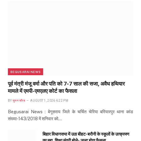
BEGUSARAI NEWS
पूर्व मंत्री मंजू वर्मा और पति को 7-7 साल की सजा, अवैध हथियार
मामले में एमपी-एमएलए कोर्ट का फैसला
BY
सुमन सौरब
AUGUST 1, 2026 6:22 PM
Begusarai News : बेगूसराय जिले के चर्चित चेरिया बरियारपुर थाना कांड
संख्या-143/2018 में शनिवार को…
बिहार विधानसभा में उठा बीहट-बरौनी के स्कूलों के उत्क्रमण
का मुद्दा, शिक्षा मंत्री बोले- जल्द होगा फैसला