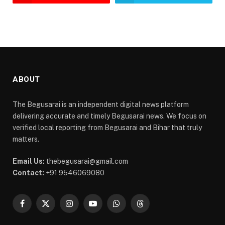
ABOUT
The Begusarai is an independent digital news platform
delivering accurate and timely Begusarai news. We focus on
verified local reporting from Begusarai and Bihar that truly
matters.
Email Us:
thebegusarai@gmail.com
Contact:
+91 9546069080
Facebook
X
Instagram
YouTube
WhatsApp
Threads
(Twitter)