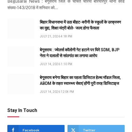
Begusarai News : बेगूसराय जिले के चर्चित चेरिया बरियारपुर थाना कांड
संख्या-143/2018 में शनिवार को…
बिहार विधानसभा में उठा बीहट-बरौनी के स्कूलों के उत्क्रमण
का मुद्दा, शिक्षा मंत्री बोले- जल्द होगा फैसला
JULY 21, 2026 4:18 PM
बेगूसराय : ज्वेलर्स कॉलोनी गेट हटाने पर घिरे SDM, BJP
नेता ने दलालों से सांठगांठ का लगाया आरोप
JULY 14, 2026 1:10 PM
बेगूसराय बनेगा बिहार का पहला डिजिटल हेल्थ मॉडल जिला,
ABDM के तहत स्वास्थ्य सेवाएं होंगी पूरी तरह डिजिटाइज
JULY 14, 2026 12:04 PM
Stay In Touch
Facebook
Twitter