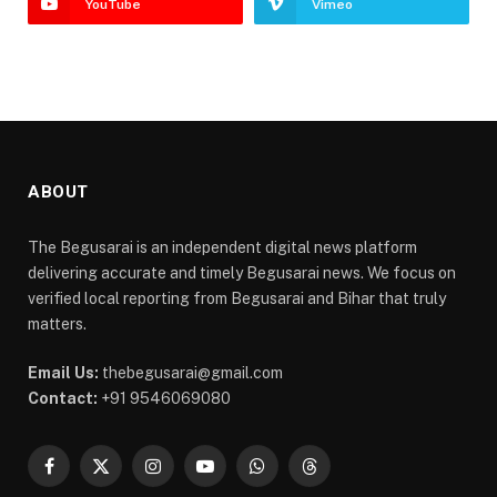
YouTube
Vimeo
ABOUT
The Begusarai is an independent digital news platform
delivering accurate and timely Begusarai news. We focus on
verified local reporting from Begusarai and Bihar that truly
matters.
Email Us:
thebegusarai@gmail.com
Contact:
+91 9546069080
Facebook
X
Instagram
YouTube
WhatsApp
Threads