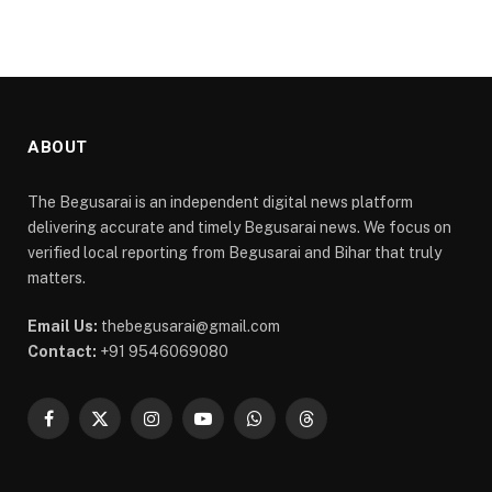
ABOUT
The Begusarai is an independent digital news platform
delivering accurate and timely Begusarai news. We focus on
verified local reporting from Begusarai and Bihar that truly
matters.
Email Us:
thebegusarai@gmail.com
Contact:
+91 9546069080
Facebook
X
Instagram
YouTube
WhatsApp
Threads
(Twitter)