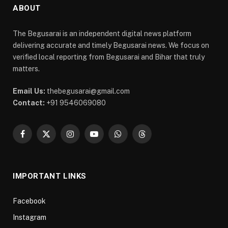
ABOUT
The Begusarai is an independent digital news platform
delivering accurate and timely Begusarai news. We focus on
verified local reporting from Begusarai and Bihar that truly
matters.
Email Us:
thebegusarai@gmail.com
Contact:
+91 9546069080
Facebook
X
Instagram
YouTube
WhatsApp
Threads
(Twitter)
IMPORTANT LINKS
Facebook
Instagram