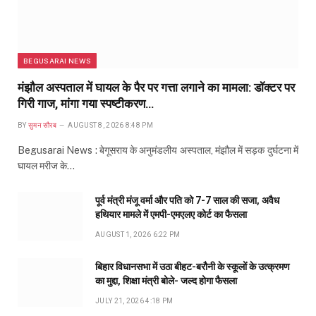
BEGUSARAI NEWS
मंझौल अस्पताल में घायल के पैर पर गत्ता लगाने का मामला: डॉक्टर पर
गिरी गाज, मांगा गया स्पष्टीकरण…
BY
सुमन सौरब
AUGUST 8, 2026 8:48 PM
Begusarai News : बेगूसराय के अनुमंडलीय अस्पताल, मंझौल में सड़क दुर्घटना में
घायल मरीज के…
पूर्व मंत्री मंजू वर्मा और पति को 7-7 साल की सजा, अवैध
हथियार मामले में एमपी-एमएलए कोर्ट का फैसला
AUGUST 1, 2026 6:22 PM
बिहार विधानसभा में उठा बीहट-बरौनी के स्कूलों के उत्क्रमण
का मुद्दा, शिक्षा मंत्री बोले- जल्द होगा फैसला
JULY 21, 2026 4:18 PM