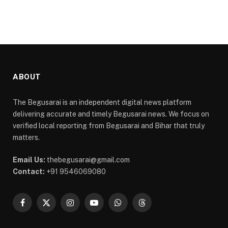
ABOUT
The Begusarai is an independent digital news platform
delivering accurate and timely Begusarai news. We focus on
verified local reporting from Begusarai and Bihar that truly
matters.
Email Us:
thebegusarai@gmail.com
Contact:
+91 9546069080
Facebook
X
Instagram
YouTube
WhatsApp
Threads
(Twitter)