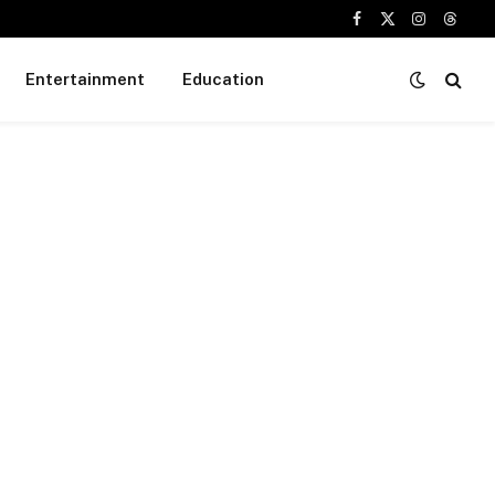
Facebook
X
Instagram
Threa
(Twitter)
Entertainment
Education