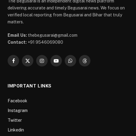
The Begusarai is an independent digital news platform
delivering accurate and timely Begusarai news. We focus on
verified local reporting from Begusarai and Bihar that truly
matters.
Email Us:
thebegusarai@gmail.com
Contact:
+91 9546069080
Facebook
X
Instagram
YouTube
WhatsApp
Threads
(Twitter)
IMPORTANT LINKS
Facebook
Instagram
Twitter
Linkedin