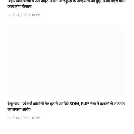
बिहार विधानसभा में उठा बीहट-बरौनी के स्कूलों के उत्क्रमण का मुद्दा, शिक्षा मंत्री बोले-
जल्द होगा फैसला
JULY 21, 2026 4:18 PM
बेगूसराय : ज्वेलर्स कॉलोनी गेट हटाने पर घिरे SDM, BJP नेता ने दलालों से सांठगांठ
का लगाया आरोप
JULY 14, 2026 1:10 PM