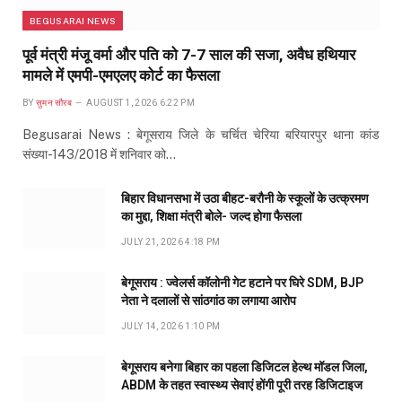
BEGUSARAI NEWS
पूर्व मंत्री मंजू वर्मा और पति को 7-7 साल की सजा, अवैध हथियार
मामले में एमपी-एमएलए कोर्ट का फैसला
BY
सुमन सौरब
AUGUST 1, 2026 6:22 PM
Begusarai News : बेगूसराय जिले के चर्चित चेरिया बरियारपुर थाना कांड
संख्या-143/2018 में शनिवार को…
बिहार विधानसभा में उठा बीहट-बरौनी के स्कूलों के उत्क्रमण
का मुद्दा, शिक्षा मंत्री बोले- जल्द होगा फैसला
JULY 21, 2026 4:18 PM
बेगूसराय : ज्वेलर्स कॉलोनी गेट हटाने पर घिरे SDM, BJP
नेता ने दलालों से सांठगांठ का लगाया आरोप
JULY 14, 2026 1:10 PM
बेगूसराय बनेगा बिहार का पहला डिजिटल हेल्थ मॉडल जिला,
ABDM के तहत स्वास्थ्य सेवाएं होंगी पूरी तरह डिजिटाइज