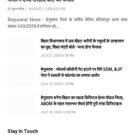
BY
सुमन सौरब
AUGUST 1, 2026 6:22 PM
Begusarai News : बेगूसराय जिले के चर्चित चेरिया बरियारपुर थाना कांड
संख्या-143/2018 में शनिवार को…
बिहार विधानसभा में उठा बीहट-बरौनी के स्कूलों के उत्क्रमण
का मुद्दा, शिक्षा मंत्री बोले- जल्द होगा फैसला
JULY 21, 2026 4:18 PM
बेगूसराय : ज्वेलर्स कॉलोनी गेट हटाने पर घिरे SDM, BJP
नेता ने दलालों से सांठगांठ का लगाया आरोप
JULY 14, 2026 1:10 PM
बेगूसराय बनेगा बिहार का पहला डिजिटल हेल्थ मॉडल जिला,
ABDM के तहत स्वास्थ्य सेवाएं होंगी पूरी तरह डिजिटाइज
JULY 14, 2026 12:04 PM
Stay In Touch