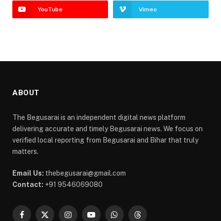
YouTube
Vimeo
ABOUT
The Begusarai is an independent digital news platform
delivering accurate and timely Begusarai news. We focus on
verified local reporting from Begusarai and Bihar that truly
matters.
Email Us:
thebegusarai@gmail.com
Contact:
+91 9546069080
Facebook
X
Instagram
YouTube
WhatsApp
Threads