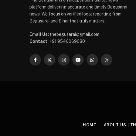
The Begusarai is an independent digital news
platform delivering accurate and timely Begusarai
news. We focus on verified local reporting from
Begusarai and Bihar that truly matters.
Email Us:
thebegusarai@gmail.com
Contact:
+91 9546069080
Facebook
X
Instagram
YouTube
WhatsApp
Threads
(Twitter)
HOME
ABOUT US | T