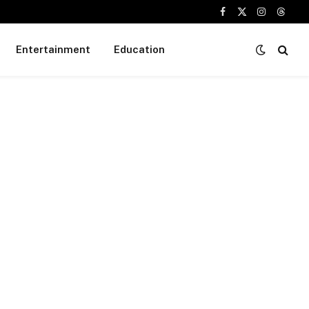
Facebook
X
Instagram
Threa
(Twitter)
Entertainment
Education