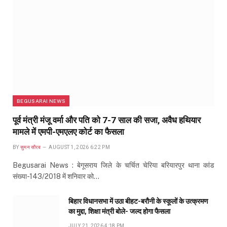
BEGUSARAI NEWS
पूर्व मंत्री मंजू वर्मा और पति को 7-7 साल की सजा, अवैध हथियार
मामले में एमपी-एमएलए कोर्ट का फैसला
BY
सुमन सौरब
AUGUST 1, 2026 6:22 PM
Begusarai News : बेगूसराय जिले के चर्चित चेरिया बरियारपुर थाना कांड
संख्या-143/2018 में शनिवार को…
बिहार विधानसभा में उठा बीहट-बरौनी के स्कूलों के उत्क्रमण
का मुद्दा, शिक्षा मंत्री बोले- जल्द होगा फैसला
JULY 21, 2026 4:18 PM