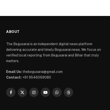
ABOUT
The Begusarai is an independent digital news platform
delivering accurate and timely Begusarai news. We focus on
verified local reporting from Begusarai and Bihar that truly
matters.
Email Us:
thebegusarai@gmail.com
Contact:
+91 9546069080
Facebook
X
Instagram
YouTube
WhatsApp
Threads
(Twitter)