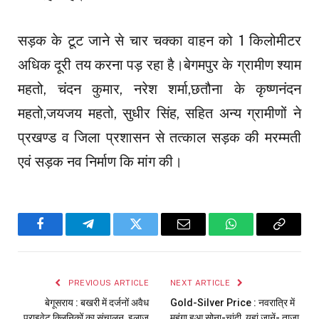
सड़क के टूट जाने से चार चक्का वाहन को 1 किलोमीटर
अधिक दूरी तय करना पड़ रहा है।बेगमपुर के ग्रामीण श्याम
महतो, चंदन कुमार, नरेश शर्मा,छतौना के कृष्णनंदन
महतो,जयजय महतो, सुधीर सिंह, सहित अन्य ग्रामीणों ने
प्रखण्ड व जिला प्रशासन से तत्काल सड़क की मरम्मती
एवं सड़क नव निर्माण कि मांग की।
Facebook
Telegram
Twitter
Email
WhatsApp
Copy
Link
PREVIOUS ARTICLE
NEXT ARTICLE
बेगूसराय : बखरी में दर्जनों अवैध
Gold-Silver Price : नवरात्रि में
प्राइवेट क्लिनिकों का संचालन, इलाज
महंगा हुआ सोना-चांदी, यहां जानें- ताजा