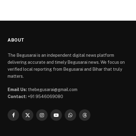
ABOUT
The Begusarai is an independent digital news platform
delivering accurate and timely Begusarai news. We focus on
verified local reporting from Begusarai and Bihar that truly
matters.
Email Us:
thebegusarai@gmail.com
Contact:
+91 9546069080
Facebook
X
Instagram
YouTube
WhatsApp
Threads
(Twitter)