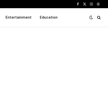
Facebook
X
Instagram
Threa
(Twitter)
Entertainment
Education