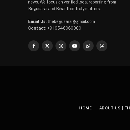
news. We focus on verified local reporting from
Begusarai and Bihar that truly matters.
Email Us:
thebegusarai@gmail.com
Contact:
+91 9546069080
Facebook
X
Instagram
YouTube
WhatsApp
Threads
(Twitter)
HOME
ABOUT US | T