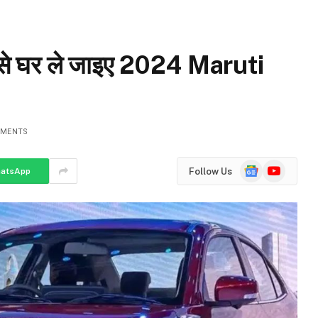
से घर ले जाइए 2024 Maruti
MMENTS
Google
YouTube
Follow Us
atsApp
News