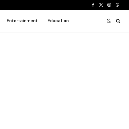
Facebook
X
Instagram
Threa
(Twitter)
Entertainment
Education