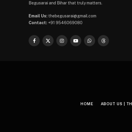
Begusarai and Bihar that truly matters.
Email Us:
thebegusarai@gmail.com
Contact:
+91 9546069080
Facebook
X
Instagram
YouTube
WhatsApp
Threads
(Twitter)
HOME
ABOUT US | T