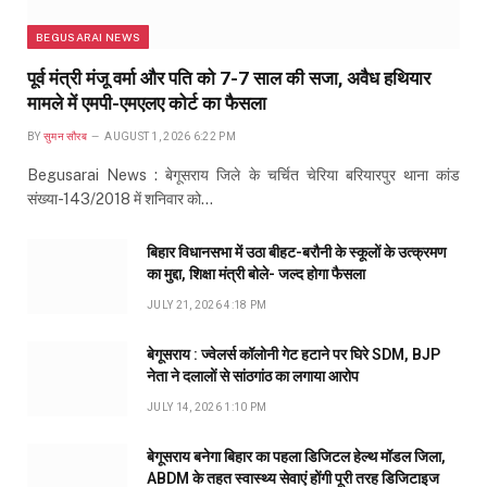
BEGUSARAI NEWS
पूर्व मंत्री मंजू वर्मा और पति को 7-7 साल की सजा, अवैध हथियार
मामले में एमपी-एमएलए कोर्ट का फैसला
BY
सुमन सौरब
AUGUST 1, 2026 6:22 PM
Begusarai News : बेगूसराय जिले के चर्चित चेरिया बरियारपुर थाना कांड
संख्या-143/2018 में शनिवार को…
बिहार विधानसभा में उठा बीहट-बरौनी के स्कूलों के उत्क्रमण
का मुद्दा, शिक्षा मंत्री बोले- जल्द होगा फैसला
JULY 21, 2026 4:18 PM
बेगूसराय : ज्वेलर्स कॉलोनी गेट हटाने पर घिरे SDM, BJP
नेता ने दलालों से सांठगांठ का लगाया आरोप
JULY 14, 2026 1:10 PM
बेगूसराय बनेगा बिहार का पहला डिजिटल हेल्थ मॉडल जिला,
ABDM के तहत स्वास्थ्य सेवाएं होंगी पूरी तरह डिजिटाइज