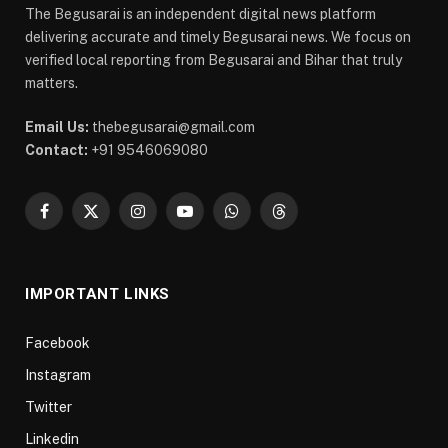
The Begusarai is an independent digital news platform
delivering accurate and timely Begusarai news. We focus on
verified local reporting from Begusarai and Bihar that truly
matters.
Email Us:
thebegusarai@gmail.com
Contact:
+91 9546069080
Facebook
X
Instagram
YouTube
WhatsApp
Threads
(Twitter)
IMPORTANT LINKS
Facebook
Instagram
Twitter
Linkedin