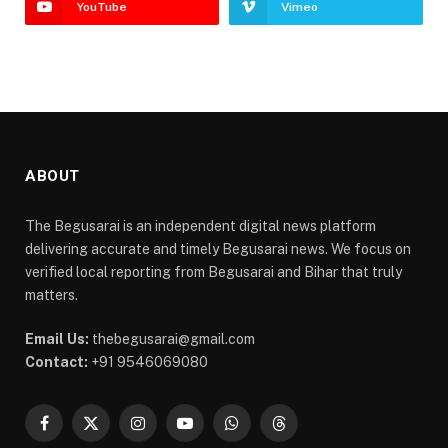
YouTube
Vimeo
ABOUT
The Begusarai is an independent digital news platform
delivering accurate and timely Begusarai news. We focus on
verified local reporting from Begusarai and Bihar that truly
matters.
Email Us:
thebegusarai@gmail.com
Contact:
+91 9546069080
Facebook
X
Instagram
YouTube
WhatsApp
Threads