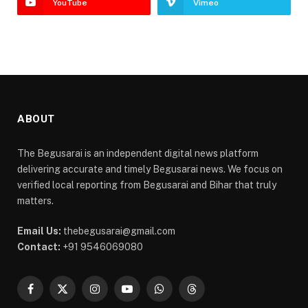
YouTube
Vimeo
ABOUT
The Begusarai is an independent digital news platform
delivering accurate and timely Begusarai news. We focus on
verified local reporting from Begusarai and Bihar that truly
matters.
Email Us:
thebegusarai@gmail.com
Contact:
+91 9546069080
Facebook
X
Instagram
YouTube
WhatsApp
Threads