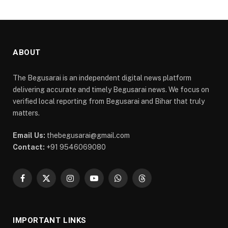
ABOUT
The Begusarai is an independent digital news platform
delivering accurate and timely Begusarai news. We focus on
verified local reporting from Begusarai and Bihar that truly
matters.
Email Us:
thebegusarai@gmail.com
Contact:
+91 9546069080
Facebook
X
Instagram
YouTube
WhatsApp
Threads
(Twitter)
IMPORTANT LINKS