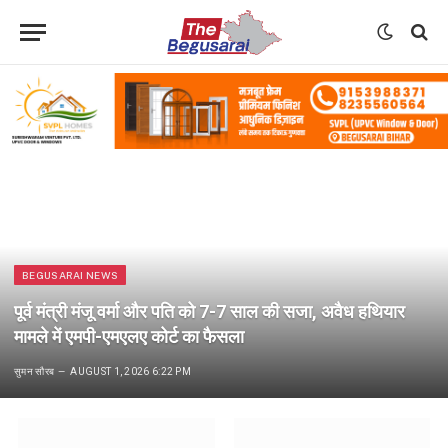
BEGUSARAI NEWS
पूर्व मंत्री मंजू वर्मा और पति को 7-7 साल की सजा, अवैध हथियार
मामले में एमपी-एमएलए कोर्ट का फैसला
सुमन सौरब
AUGUST 1, 2026 6:22 PM