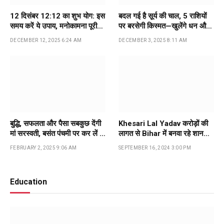
12 दिसंबर 12:12 का शुभ योग: इस
बदल गई है सूर्य की चाल, 5 राशियों
समय करें ये उपाय, मनोकामना पूरी
पर बरसेगी किस्मत—खुलेंगे धन और
होने की मान्यता
सफलता के नए दरवाजे
DECEMBER 12, 2025 6:24 AM
DECEMBER 3, 2025 8:11 AM
बुद्धि, सफलता और पैसा सबकुछ देंगी
Khesari Lal Yadav करोड़ों की
मां सरस्‍वती, बसंत पंचमी पर कर लें ये
लागत से Bihar में बनवा रहे शानदार
काम…
बंगला, अपने पिता को करेंगे गिफ्ट…
FEBRUARY 2, 2025 9:06 AM
SEPTEMBER 16, 2024 3:00 PM
Education