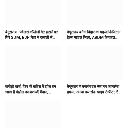
बेगूसराय : ज्वेलर्स कॉलोनी गेट हटाने पर
बेगूसराय बनेगा बिहार का पहला डिजिटल
घिरे SDM, BJP नेता ने दलालों से
हेल्थ मॉडल जिला, ABDM के तहत
सांठगांठ का लगाया आरोप
स्वास्थ्य सेवाएं होंगी पूरी तरह डिजिटाइज
करोड़ों खर्च, फिर भी बारिश में झील बन
बेगूसराय में बजरंग दल नेता पर जानलेवा
जाता है मंझौल का शताब्दी मैदान,
हमला, अगवा कर रॉड-पाइप से पीटा; 5
खिलाड़ियों में रोष..
पर FIR..