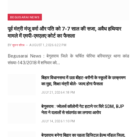
BEGUSARAI NEWS
पूर्व मंत्री मंजू वर्मा और पति को 7-7 साल की सजा, अवैध हथियार
मामले में एमपी-एमएलए कोर्ट का फैसला
BY
सुमन सौरब
AUGUST 1, 2026 6:22 PM
Begusarai News : बेगूसराय जिले के चर्चित चेरिया बरियारपुर थाना कांड
संख्या-143/2018 में शनिवार को…
बिहार विधानसभा में उठा बीहट-बरौनी के स्कूलों के उत्क्रमण
का मुद्दा, शिक्षा मंत्री बोले- जल्द होगा फैसला
JULY 21, 2026 4:18 PM
बेगूसराय : ज्वेलर्स कॉलोनी गेट हटाने पर घिरे SDM, BJP
नेता ने दलालों से सांठगांठ का लगाया आरोप
JULY 14, 2026 1:10 PM
बेगूसराय बनेगा बिहार का पहला डिजिटल हेल्थ मॉडल जिला,