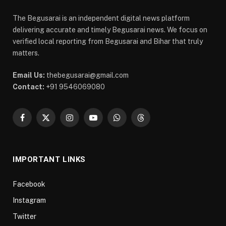
The Begusarai is an independent digital news platform
delivering accurate and timely Begusarai news. We focus on
verified local reporting from Begusarai and Bihar that truly
matters.
Email Us:
thebegusarai@gmail.com
Contact:
+91 9546069080
Facebook
X
Instagram
YouTube
WhatsApp
Threads
(Twitter)
IMPORTANT LINKS
Facebook
Instagram
Twitter