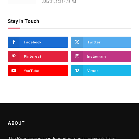
JULY 21, 2026 4:18 PM
Stay In Touch
Facebook
Twitter
Pinterest
Instagram
YouTube
Vimeo
ABOUT
The Begusarai is an independent digital news platform