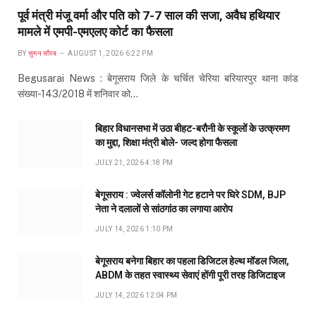
पूर्व मंत्री मंजू वर्मा और पति को 7-7 साल की सजा, अवैध हथियार
मामले में एमपी-एमएलए कोर्ट का फैसला
BY
सुमन सौरब
AUGUST 1, 2026 6:22 PM
Begusarai News : बेगूसराय जिले के चर्चित चेरिया बरियारपुर थाना कांड
संख्या-143/2018 में शनिवार को…
बिहार विधानसभा में उठा बीहट-बरौनी के स्कूलों के उत्क्रमण
का मुद्दा, शिक्षा मंत्री बोले- जल्द होगा फैसला
JULY 21, 2026 4:18 PM
बेगूसराय : ज्वेलर्स कॉलोनी गेट हटाने पर घिरे SDM, BJP
नेता ने दलालों से सांठगांठ का लगाया आरोप
JULY 14, 2026 1:10 PM
बेगूसराय बनेगा बिहार का पहला डिजिटल हेल्थ मॉडल जिला,
ABDM के तहत स्वास्थ्य सेवाएं होंगी पूरी तरह डिजिटाइज
JULY 14, 2026 12:04 PM