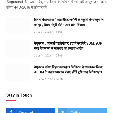
Begusarai News : बेगूसराय जिले के चर्चित चेरिया बरियारपुर थाना कांड
संख्या-143/2018 में शनिवार को…
बिहार विधानसभा में उठा बीहट-बरौनी के स्कूलों के उत्क्रमण
का मुद्दा, शिक्षा मंत्री बोले- जल्द होगा फैसला
JULY 21, 2026 4:18 PM
बेगूसराय : ज्वेलर्स कॉलोनी गेट हटाने पर घिरे SDM, BJP
नेता ने दलालों से सांठगांठ का लगाया आरोप
JULY 14, 2026 1:10 PM
बेगूसराय बनेगा बिहार का पहला डिजिटल हेल्थ मॉडल जिला,
ABDM के तहत स्वास्थ्य सेवाएं होंगी पूरी तरह डिजिटाइज
JULY 14, 2026 12:04 PM
Stay In Touch
Facebook
Twitter