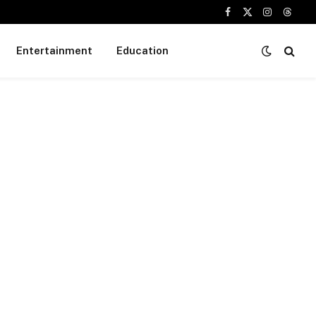
Facebook
X
Instagram
Threa
(Twitter)
Entertainment
Education