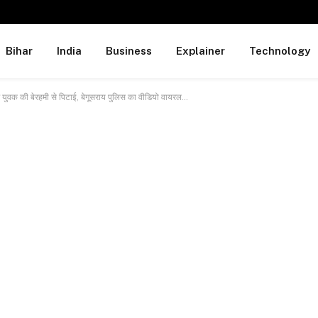
Bihar
India
Business
Explainer
Technology
ुवक की बेरहमी से पिटाई, बेगूसराय पुलिस का वीडियो वायरल…