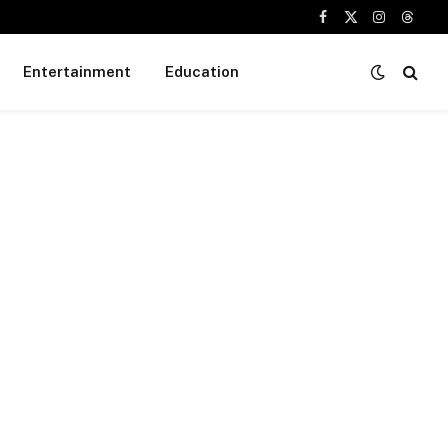
Facebook
X
Instagram
Threa
(Twitter)
Entertainment
Education