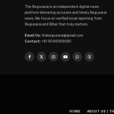
The Begusarai is an independent digital news
platform delivering accurate and timely Begusarai
news. We focus on verified local reporting from
Begusarai and Bihar that truly matters.
Email Us:
thebegusarai@gmail.com
Contact:
+91 9546069080
Facebook
X
Instagram
YouTube
WhatsApp
Threads
(Twitter)
HOME
ABOUT US | T