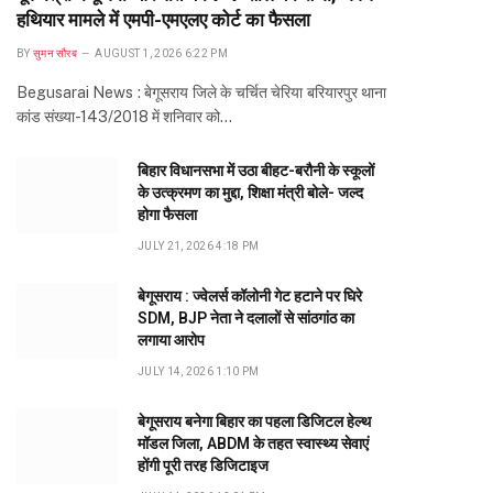
हथियार मामले में एमपी-एमएलए कोर्ट का फैसला
BY
सुमन सौरब
AUGUST 1, 2026 6:22 PM
Begusarai News : बेगूसराय जिले के चर्चित चेरिया बरियारपुर थाना
कांड संख्या-143/2018 में शनिवार को…
बिहार विधानसभा में उठा बीहट-बरौनी के स्कूलों
के उत्क्रमण का मुद्दा, शिक्षा मंत्री बोले- जल्द
होगा फैसला
JULY 21, 2026 4:18 PM
बेगूसराय : ज्वेलर्स कॉलोनी गेट हटाने पर घिरे
SDM, BJP नेता ने दलालों से सांठगांठ का
लगाया आरोप
JULY 14, 2026 1:10 PM
बेगूसराय बनेगा बिहार का पहला डिजिटल हेल्थ
मॉडल जिला, ABDM के तहत स्वास्थ्य सेवाएं
होंगी पूरी तरह डिजिटाइज