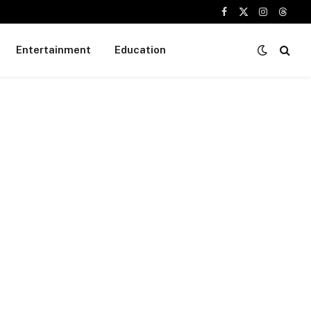
Facebook
X
Instagram
Threa
(Twitter)
Entertainment
Education