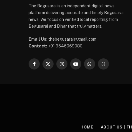
The Begusarai is an independent digital news
platform delivering accurate and timely Begusarai
news. We focus on verified local reporting from
Begusarai and Bihar that truly matters.
Email Us:
thebegusarai@gmail.com
Contact:
+91 9546069080
Facebook
X
Instagram
YouTube
WhatsApp
Threads
(Twitter)
HOME
ABOUT US | T