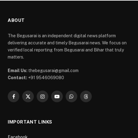
ABOUT
The Begusarai is an independent digital news platform
delivering accurate and timely Begusarai news. We focus on
verified local reporting from Begusarai and Bihar that truly
matters.
Email Us:
thebegusarai@gmail.com
Contact:
+91 9546069080
Facebook
X
Instagram
YouTube
WhatsApp
Threads
(Twitter)
IMPORTANT LINKS
Facebook