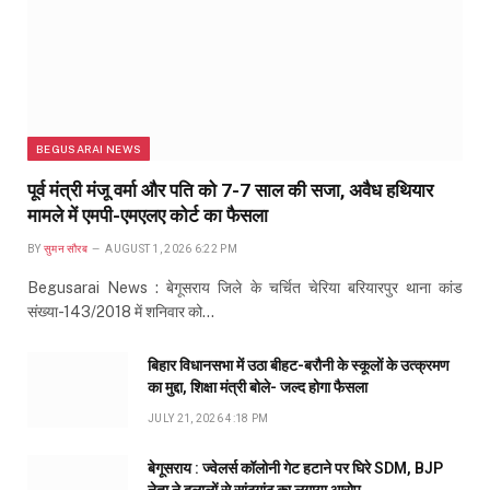
BEGUSARAI NEWS
पूर्व मंत्री मंजू वर्मा और पति को 7-7 साल की सजा, अवैध हथियार
मामले में एमपी-एमएलए कोर्ट का फैसला
BY
सुमन सौरब
AUGUST 1, 2026 6:22 PM
Begusarai News : बेगूसराय जिले के चर्चित चेरिया बरियारपुर थाना कांड
संख्या-143/2018 में शनिवार को…
बिहार विधानसभा में उठा बीहट-बरौनी के स्कूलों के उत्क्रमण
का मुद्दा, शिक्षा मंत्री बोले- जल्द होगा फैसला
JULY 21, 2026 4:18 PM
बेगूसराय : ज्वेलर्स कॉलोनी गेट हटाने पर घिरे SDM, BJP