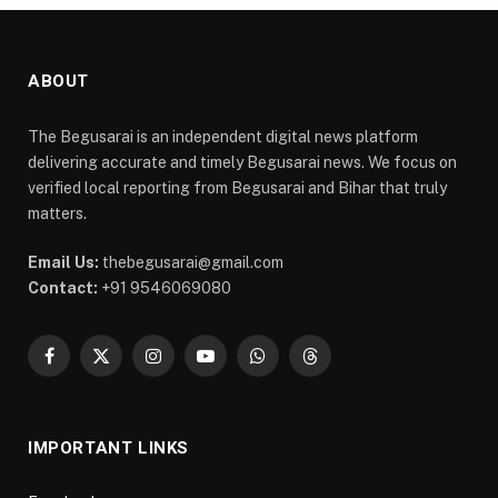
ABOUT
The Begusarai is an independent digital news platform
delivering accurate and timely Begusarai news. We focus on
verified local reporting from Begusarai and Bihar that truly
matters.
Email Us:
thebegusarai@gmail.com
Contact:
+91 9546069080
Facebook
X
Instagram
YouTube
WhatsApp
Threads
(Twitter)
IMPORTANT LINKS