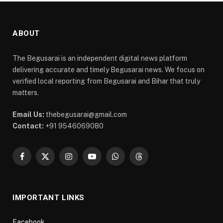
ABOUT
The Begusarai is an independent digital news platform
delivering accurate and timely Begusarai news. We focus on
verified local reporting from Begusarai and Bihar that truly
matters.
Email Us:
thebegusarai@gmail.com
Contact:
+91 9546069080
Facebook
X
Instagram
YouTube
WhatsApp
Threads
(Twitter)
IMPORTANT LINKS
Facebook