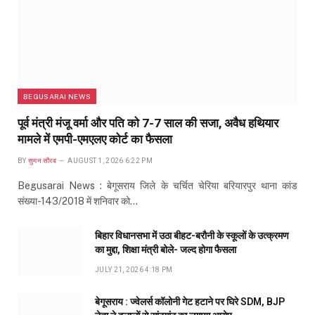
BEGUSARAI NEWS
पूर्व मंत्री मंजू वर्मा और पति को 7-7 साल की सजा, अवैध हथियार
मामले में एमपी-एमएलए कोर्ट का फैसला
BY
सुमन सौरब
AUGUST 1, 2026 6:22 PM
Begusarai News : बेगूसराय जिले के चर्चित चेरिया बरियारपुर थाना कांड
संख्या-143/2018 में शनिवार को…
बिहार विधानसभा में उठा बीहट-बरौनी के स्कूलों के उत्क्रमण
का मुद्दा, शिक्षा मंत्री बोले- जल्द होगा फैसला
JULY 21, 2026 4:18 PM
बेगूसराय : ज्वेलर्स कॉलोनी गेट हटाने पर घिरे SDM, BJP