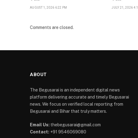
AUGUST 1, 2026 6:22 PM
JULY 21, 2026 4:
Comments are closed.
ABOUT
The Begusarai is an independent digital news
platform delivering accurate and timely Begusarai
news. We focus on verified local reporting from
Begusarai and Bihar that truly matters.
Email Us:
thebegusarai@gmail.com
Contact:
+91 9546069080