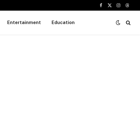
Facebook
X
Instagram
Threa
(Twitter)
Entertainment
Education