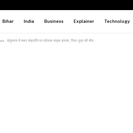
Bihar
India
Business
Explainer
Technology
ूसराय में मकर संक्रांति पर दर्दनाक सड़क हादसा, पिता-पुत्र की मौत..