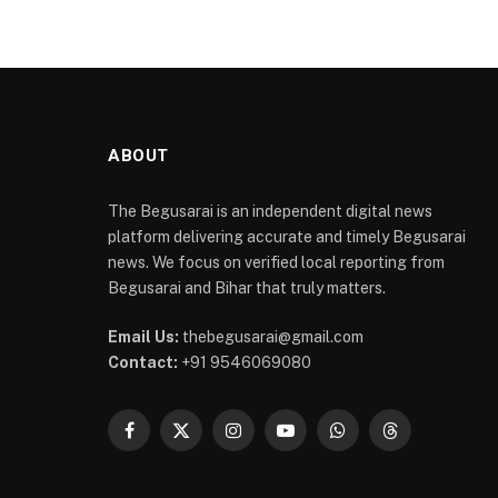
ABOUT
The Begusarai is an independent digital news
platform delivering accurate and timely Begusarai
news. We focus on verified local reporting from
Begusarai and Bihar that truly matters.
Email Us:
thebegusarai@gmail.com
Contact:
+91 9546069080
Facebook
X
Instagram
YouTube
WhatsApp
Threads
(Twitter)