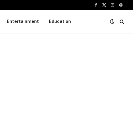
Facebook
X
Instagram
Threa
(Twitter)
Entertainment
Education