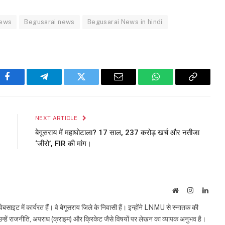
News
Begusarai news
Begusarai News in hindi
Facebook
Telegram
Twitter
Email
WhatsApp
Copy
Link
NEXT ARTICLE
बेगूसराय में महाघोटाला? 17 साल, 237 करोड़ खर्च और नतीजा
‘जीरो’, FIR की मांग।
Website
Instagram
Linke
इट में कार्यरत हैं। वे बेगूसराय जिले के निवासी हैं। इन्होंने LNMU से स्नातक की
ं उन्हें राजनीति, अपराध (क्राइम) और क्रिकेट जैसे विषयों पर लेखन का व्यापक अनुभव है।