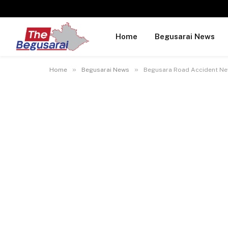
Home
Begusarai News
»
»
Home
Begusarai News
Begusara Road Accident News : बेग