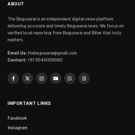
ABOUT
The Begusarai is an independent digital news platform
delivering accurate and timely Begusarai news. We focus on
verified local reporting from Begusarai and Bihar that truly
matters.
Email Us:
thebegusarai@gmail.com
Contact:
+91 9546069080
Facebook
X
Instagram
YouTube
WhatsApp
Threads
(Twitter)
IMPORTANT LINKS
Facebook
Instagram