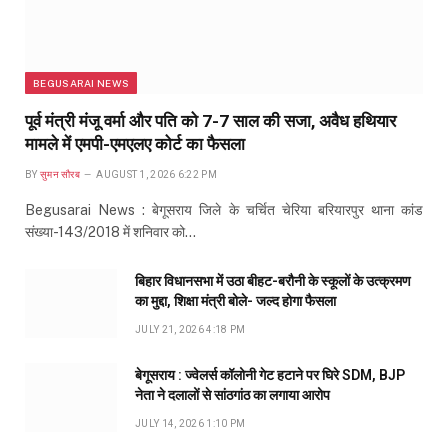
BEGUSARAI NEWS
पूर्व मंत्री मंजू वर्मा और पति को 7-7 साल की सजा, अवैध हथियार
मामले में एमपी-एमएलए कोर्ट का फैसला
BY
सुमन सौरब
AUGUST 1, 2026 6:22 PM
Begusarai News : बेगूसराय जिले के चर्चित चेरिया बरियारपुर थाना कांड
संख्या-143/2018 में शनिवार को…
बिहार विधानसभा में उठा बीहट-बरौनी के स्कूलों के उत्क्रमण
का मुद्दा, शिक्षा मंत्री बोले- जल्द होगा फैसला
JULY 21, 2026 4:18 PM
बेगूसराय : ज्वेलर्स कॉलोनी गेट हटाने पर घिरे SDM, BJP
नेता ने दलालों से सांठगांठ का लगाया आरोप
JULY 14, 2026 1:10 PM