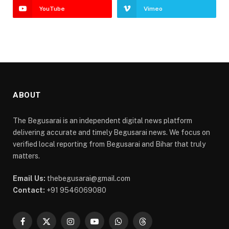
YouTube
Vimeo
ABOUT
The Begusarai is an independent digital news platform
delivering accurate and timely Begusarai news. We focus on
verified local reporting from Begusarai and Bihar that truly
matters.
Email Us:
thebegusarai@gmail.com
Contact:
+91 9546069080
Facebook
X
Instagram
YouTube
WhatsApp
Threads