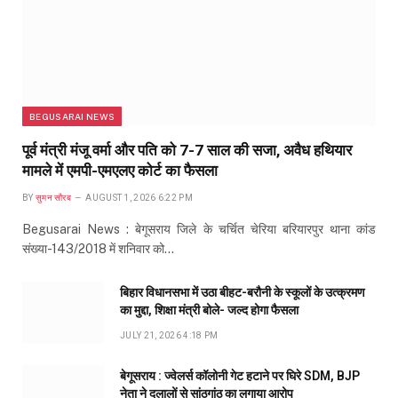
BEGUSARAI NEWS
पूर्व मंत्री मंजू वर्मा और पति को 7-7 साल की सजा, अवैध हथियार
मामले में एमपी-एमएलए कोर्ट का फैसला
BY
सुमन सौरब
AUGUST 1, 2026 6:22 PM
Begusarai News : बेगूसराय जिले के चर्चित चेरिया बरियारपुर थाना कांड
संख्या-143/2018 में शनिवार को…
बिहार विधानसभा में उठा बीहट-बरौनी के स्कूलों के उत्क्रमण
का मुद्दा, शिक्षा मंत्री बोले- जल्द होगा फैसला
JULY 21, 2026 4:18 PM
बेगूसराय : ज्वेलर्स कॉलोनी गेट हटाने पर घिरे SDM, BJP
नेता ने दलालों से सांठगांठ का लगाया आरोप