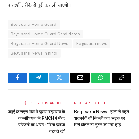
पारदर्शी तरीके से पूरी कर ली जाएगी।
Begusarai Home Guard
Begusarai Home Guard Candidates
Begusarai Home Guard News
Begusarai news
Begusarai News in hindi
Facebook
Telegram
Twitter
Email
WhatsApp
Copy
Link
PREVIOUS ARTICLE
NEXT ARTICLE
जमुई के राइस मिल में झुलसे बेगूसराय के
Begusarai News : होली से पहले
तकनीशियन की PMCH में मौत:
शराबबंदी की निकली हवा, सड़क पर
परिजनों का आरोप- ‘बिना इलाज
गिरीं बोतलें तो लूटने को मची होड़..
तड़पते रहे’