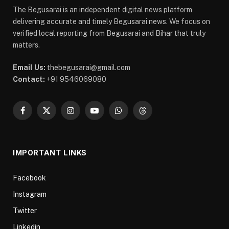
The Begusarai is an independent digital news platform
delivering accurate and timely Begusarai news. We focus on
verified local reporting from Begusarai and Bihar that truly
matters.
Email Us:
thebegusarai@gmail.com
Contact:
+91 9546069080
Facebook
X
Instagram
YouTube
WhatsApp
Threads
(Twitter)
IMPORTANT LINKS
Facebook
Instagram
Twitter
Linkedin