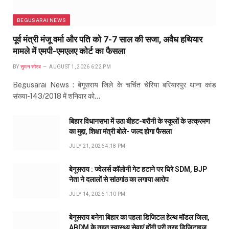
BEGUSARAI NEWS
पूर्व मंत्री मंजू वर्मा और पति को 7-7 साल की सजा, अवैध हथियार
मामले में एमपी-एमएलए कोर्ट का फैसला
BY
सुमन सौरब
AUGUST 1, 2026 6:22 PM
Begusarai News : बेगूसराय जिले के चर्चित चेरिया बरियारपुर थाना कांड
संख्या-143/2018 में शनिवार को…
बिहार विधानसभा में उठा बीहट-बरौनी के स्कूलों के उत्क्रमण
का मुद्दा, शिक्षा मंत्री बोले- जल्द होगा फैसला
JULY 21, 2026 4:18 PM
बेगूसराय : ज्वेलर्स कॉलोनी गेट हटाने पर घिरे SDM, BJP
नेता ने दलालों से सांठगांठ का लगाया आरोप
JULY 14, 2026 1:10 PM
बेगूसराय बनेगा बिहार का पहला डिजिटल हेल्थ मॉडल जिला,
ABDM के तहत स्वास्थ्य सेवाएं होंगी पूरी तरह डिजिटाइज