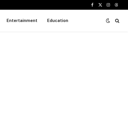
Facebook
X
Instagram
Threa
(Twitter)
Entertainment
Education