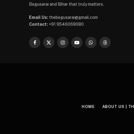
Begusarai and Bihar that truly matters.
Email Us:
thebegusarai@gmail.com
Contact:
+91 9546069080
Facebook
X
Instagram
YouTube
WhatsApp
Threads
(Twitter)
HOME
ABOUT US | T