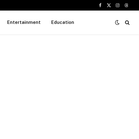
Facebook
X
Instagram
Threa
(Twitter)
Entertainment
Education