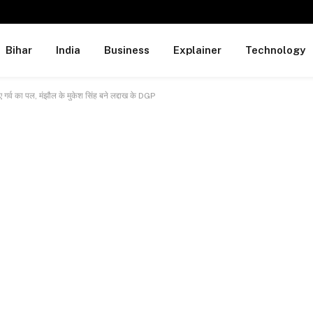
Bihar
India
Business
Explainer
Technology
्व का पल, मंझौल के मुकेश सिंह बने लद्दाख के DGP