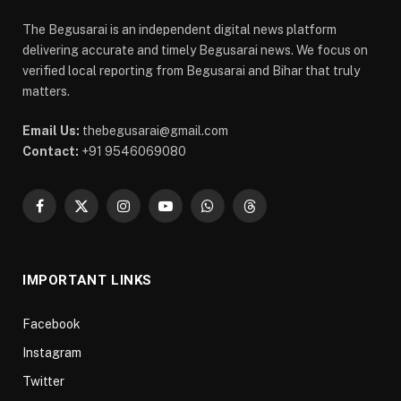
The Begusarai is an independent digital news platform
delivering accurate and timely Begusarai news. We focus on
verified local reporting from Begusarai and Bihar that truly
matters.
Email Us:
thebegusarai@gmail.com
Contact:
+91 9546069080
Facebook
X
Instagram
YouTube
WhatsApp
Threads
(Twitter)
IMPORTANT LINKS
Facebook
Instagram
Twitter