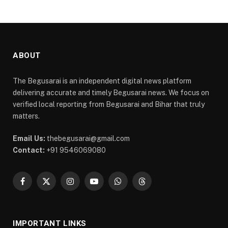
ABOUT
The Begusarai is an independent digital news platform
delivering accurate and timely Begusarai news. We focus on
verified local reporting from Begusarai and Bihar that truly
matters.
Email Us:
thebegusarai@gmail.com
Contact:
+91 9546069080
Facebook
X
Instagram
YouTube
WhatsApp
Threads
(Twitter)
IMPORTANT LINKS