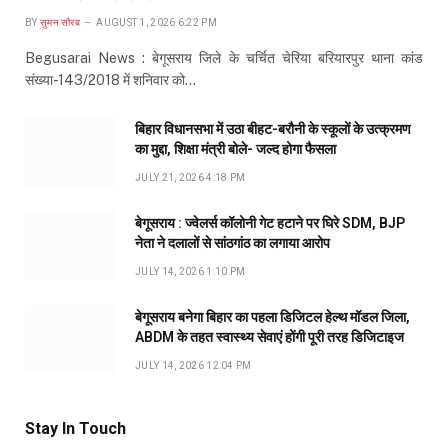
BY
सुमन सौरब
AUGUST 1, 2026 6:22 PM
Begusarai News : बेगूसराय जिले के चर्चित चेरिया बरियारपुर थाना कांड
संख्या-143/2018 में शनिवार को…
बिहार विधानसभा में उठा बीहट-बरौनी के स्कूलों के उत्क्रमण
का मुद्दा, शिक्षा मंत्री बोले- जल्द होगा फैसला
JULY 21, 2026 4:18 PM
बेगूसराय : ज्वेलर्स कॉलोनी गेट हटाने पर घिरे SDM, BJP
नेता ने दलालों से सांठगांठ का लगाया आरोप
JULY 14, 2026 1:10 PM
बेगूसराय बनेगा बिहार का पहला डिजिटल हेल्थ मॉडल जिला,
ABDM के तहत स्वास्थ्य सेवाएं होंगी पूरी तरह डिजिटाइज
JULY 14, 2026 12:04 PM
Stay In Touch