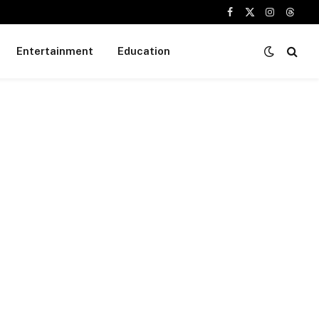
Facebook
X
Instagram
Threa
(Twitter)
Entertainment
Education