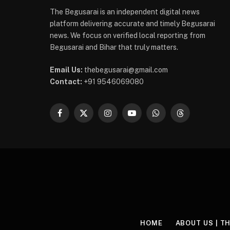
The Begusarai is an independent digital news
platform delivering accurate and timely Begusarai
news. We focus on verified local reporting from
Begusarai and Bihar that truly matters.
Email Us:
thebegusarai@gmail.com
Contact:
+91 9546069080
Facebook
X
Instagram
YouTube
WhatsApp
Threads
(Twitter)
HOME
ABOUT US | T