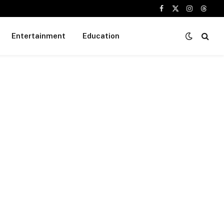
Facebook
X
Instagram
Threa
(Twitter)
Entertainment
Education