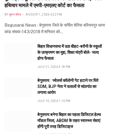
हथियार मामले में एमपी-एमएलए कोर्ट का फैसला
BY
सुमन सौरब
AUGUST 1, 2026 6:22 PM
Begusarai News : बेगूसराय जिले के चर्चित चेरिया बरियारपुर थाना
कांड संख्या-143/2018 में शनिवार को…
बिहार विधानसभा में उठा बीहट-बरौनी के स्कूलों
के उत्क्रमण का मुद्दा, शिक्षा मंत्री बोले- जल्द
होगा फैसला
JULY 21, 2026 4:18 PM
बेगूसराय : ज्वेलर्स कॉलोनी गेट हटाने पर घिरे
SDM, BJP नेता ने दलालों से सांठगांठ का
लगाया आरोप
JULY 14, 2026 1:10 PM
बेगूसराय बनेगा बिहार का पहला डिजिटल हेल्थ
मॉडल जिला, ABDM के तहत स्वास्थ्य सेवाएं
होंगी पूरी तरह डिजिटाइज