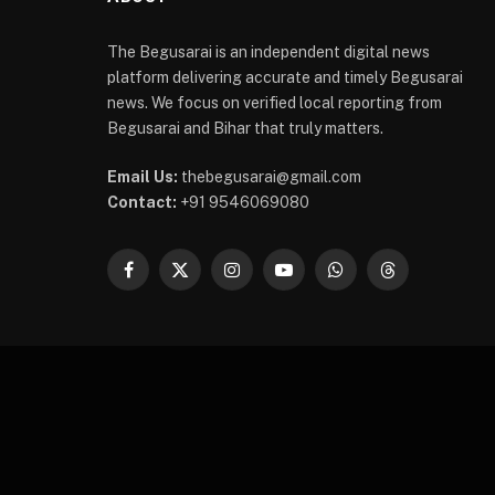
The Begusarai is an independent digital news
platform delivering accurate and timely Begusarai
news. We focus on verified local reporting from
Begusarai and Bihar that truly matters.
Email Us:
thebegusarai@gmail.com
Contact:
+91 9546069080
Facebook
X
Instagram
YouTube
WhatsApp
Threads
(Twitter)