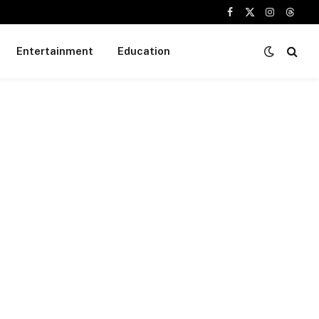
Facebook
X
Instagram
Threa
(Twitter)
Entertainment
Education