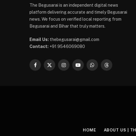
The Begusarai is an independent digital news
platform delivering accurate and timely Begusarai
news. We focus on verified local reporting from
Begusarai and Bihar that truly matters.
Email Us:
thebegusarai@gmail.com
Contact:
+91 9546069080
Facebook
X
Instagram
YouTube
WhatsApp
Threads
(Twitter)
HOME
ABOUT US | T