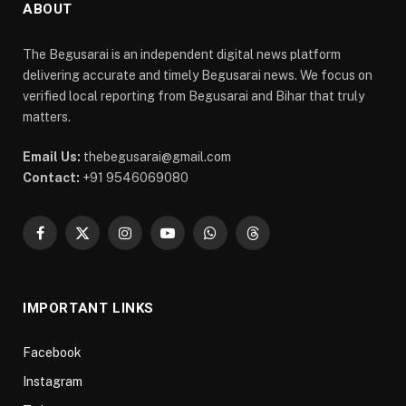
ABOUT
The Begusarai is an independent digital news platform
delivering accurate and timely Begusarai news. We focus on
verified local reporting from Begusarai and Bihar that truly
matters.
Email Us:
thebegusarai@gmail.com
Contact:
+91 9546069080
Facebook
X
Instagram
YouTube
WhatsApp
Threads
(Twitter)
IMPORTANT LINKS
Facebook
Instagram