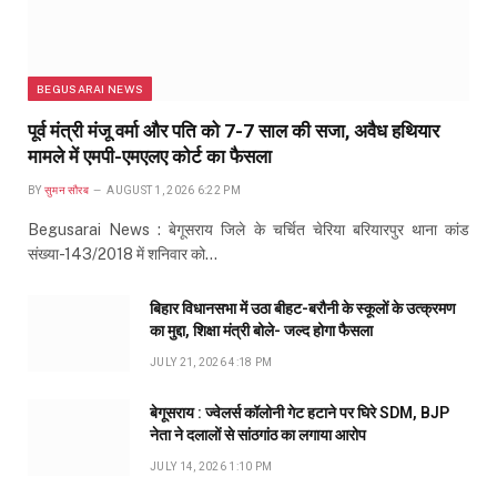
BEGUSARAI NEWS
पूर्व मंत्री मंजू वर्मा और पति को 7-7 साल की सजा, अवैध हथियार
मामले में एमपी-एमएलए कोर्ट का फैसला
BY
सुमन सौरब
AUGUST 1, 2026 6:22 PM
Begusarai News : बेगूसराय जिले के चर्चित चेरिया बरियारपुर थाना कांड
संख्या-143/2018 में शनिवार को…
बिहार विधानसभा में उठा बीहट-बरौनी के स्कूलों के उत्क्रमण
का मुद्दा, शिक्षा मंत्री बोले- जल्द होगा फैसला
JULY 21, 2026 4:18 PM
बेगूसराय : ज्वेलर्स कॉलोनी गेट हटाने पर घिरे SDM, BJP
नेता ने दलालों से सांठगांठ का लगाया आरोप
JULY 14, 2026 1:10 PM